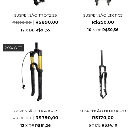
SUSPENSÃO LTX RC3
SUSPENSÃO TROTZ 26
R$250,00
R$890,00
R$990,00
10
X DE
R$30,56
12
X DE
R$91,55
20
%
OFF
SUSPENSÃO LTX A AR 29
SUSPENSÃO HLND XC20
R$790,00
R$170,00
R$990,00
6
X DE
R$34,10
12
X DE
R$81,26