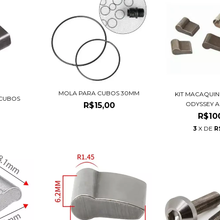
MOLA PARA CUBOS 30MM
KIT MACAQUI
CUBOS
ODYSSEY 
R$15,00
R$10
3
X DE
R