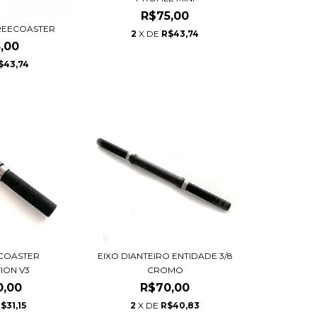
R$75,00
FREECOASTER
2
X DE
R$43,74
,00
$43,74
ECOASTER
EIXO DIANTEIRO ENTIDADE 3/8
ION V3
CROMO
0,00
R$70,00
$31,15
2
X DE
R$40,83