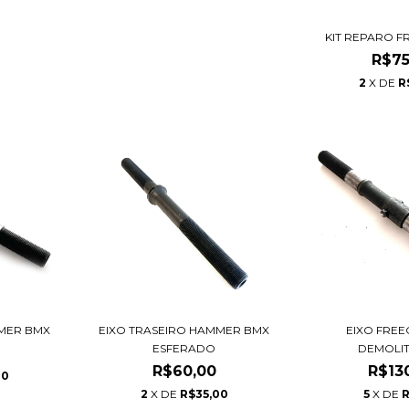
KIT REPARO 
R$75
2
X DE
R
MMER BMX
EIXO TRASEIRO HAMMER BMX
EIXO FRE
ESFERADO
DEMOLIT
R$60,00
R$13
00
2
X DE
R$35,00
5
X DE
R