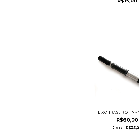
R$15,00
EIXO TRASEIRO HA
R$60,00
2
X DE
R$35,