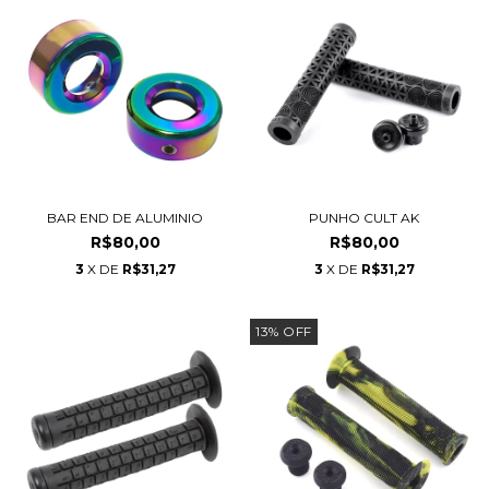
BAR END DE ALUMINIO
PUNHO CULT AK
R$80,00
R$80,00
3
X DE
R$31,27
3
X DE
R$31,27
13
%
OFF